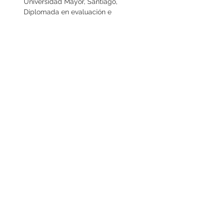
Universidad Mayor, Santiago, 
Diplomada en evaluación e 
intervención neuropsicológica 
infantojuvenil, Diplomada en Autismo 
con enfoque en intervención clínica.
Entradas
Sale ended
Ticket type
General
More info
Price
CLP 40,000