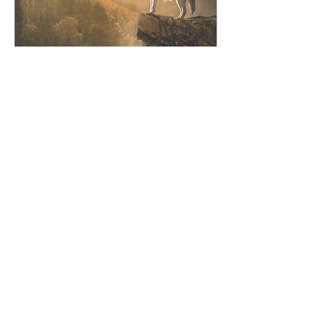
19 dic 2019
∙
5
min
Filosofía Lean Living
Irónicamente el bloqueo
más grande para
manifestar nuestro
potencial somos nosotros
mismos. ¡Hola!
Bienvenidos a mi séptimo
artículo. En...
65
0
3