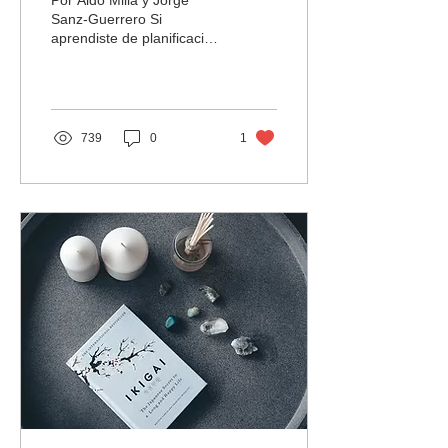
Por Aldo Milla y Jorge
Sanz-Guerrero Si
aprendiste de planificación
de producción en la
universidad entre los años
1970 y 2000, o si tu...
739
0
1