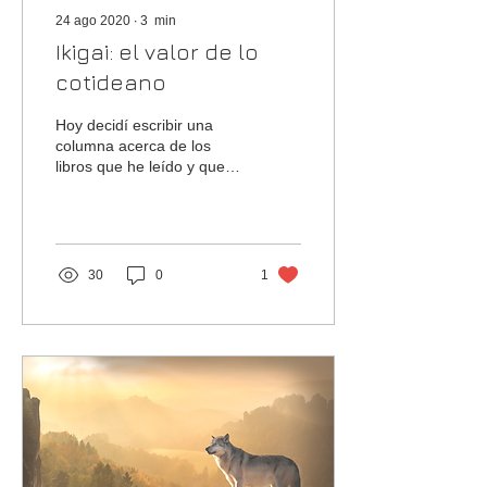
24 ago 2020
∙
3
min
Ikigai: el valor de lo
cotideano
Hoy decidí escribir una
columna acerca de los
libros que he leído y que
me han cambiado para
bien. Tal vez le llegue este
mensaje a...
30
0
1