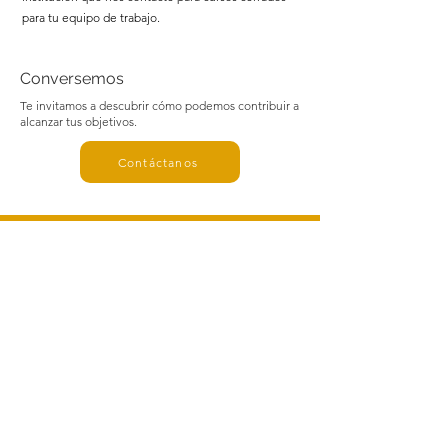
para tu equipo de trabajo.
Conversemos
Te invitamos a descubrir cómo podemos contribuir a
alcanzar tus objetivos.
Contáctanos
OTECAT
Consultoría que inspira acciones que transforman
Apoquindo 2930, Of. 201
Las Condes, Santiago, Chile
+56975250466
info@otecat.cl
© 2026 OTECAT