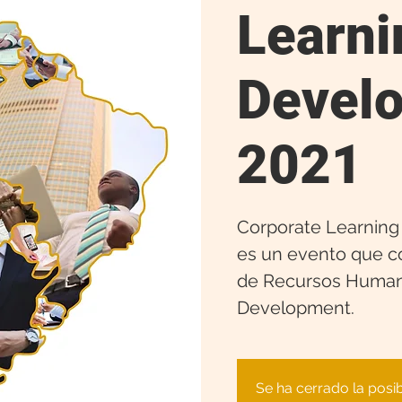
Learni
Devel
2021
Corporate Learning
es un evento que co
de Recursos Human
Development.
Se ha cerrado la posib